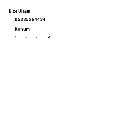
Bize Ulaşın
05335264434
Konum
[email protected]
Kurumsal
Önemli Bilgiler
Hızlı Erişim
Sosyal Medya