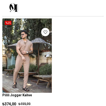
%25
Pilili Jogger Kahve
S
M
L
XL
₺374,00
₺499,99